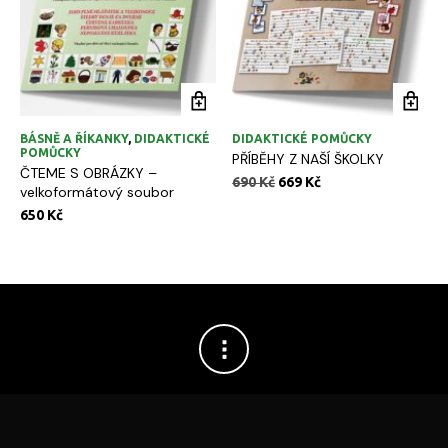
BÁSNĚ A ŘÍKANKY
,
DIDAKTICKÉ
DIDAKTICKÉ POMŮCKY
POMŮCKY
PŘÍBĚHY Z NAŠÍ ŠKOLKY
ČTEME S OBRÁZKY –
Původní
Aktuální
690
Kč
669
Kč
velkoformátový soubor
cena
cena
650
Kč
byla:
je:
690 Kč.
669 Kč.