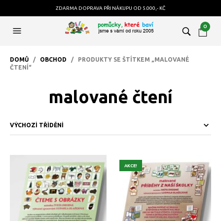
ZDARMA DOPRAVA PŘI NÁKUPU OD 5.000,- KČ
0
DOMŮ
/
OBCHOD
/ PRODUKTY SE ŠTÍTKEM „MALOVANÉ
ČTENÍ“
malované čtení
AKCE!