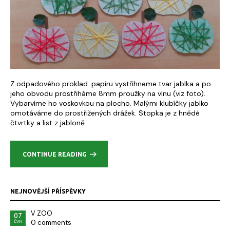
Z odpadového proklad. papíru vystřihneme tvar jablka a po
jeho obvodu prostřiháme 8mm proužky na vlnu (viz foto).
Vybarvíme ho voskovkou na plocho. Malými klubíčky jablko
omotáváme do prostřižených drážek. Stopka je z hnědé
čtvrtky a list z jabloně.
CONTINUE READING
NEJNOVĚJŠÍ PŘÍSPĚVKY
V ZOO
07
0 comments
ČVN