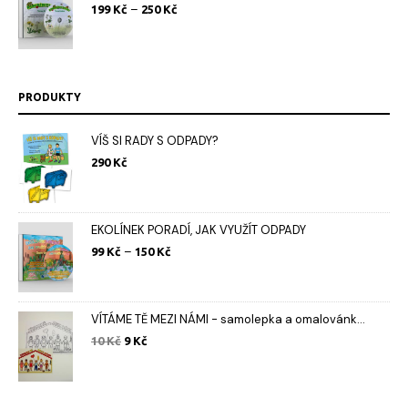
Rozpětí
–
199
Kč
250
Kč
cen:
199 Kč
až
250 Kč
PRODUKTY
VÍŠ SI RADY S ODPADY?
290
Kč
EKOLÍNEK PORADÍ, JAK VYUŽÍT ODPADY
Rozpětí
–
99
Kč
150
Kč
cen:
99 Kč
až
150 Kč
VÍTÁME TĚ MEZI NÁMI - samolepka a omalovánk...
Původní
Aktuální
10
Kč
9
Kč
cena
cena
byla:
je:
10 Kč.
9 Kč.