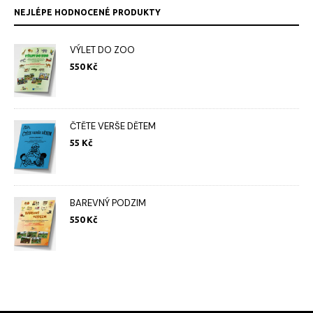
NEJLÉPE HODNOCENÉ PRODUKTY
VÝLET DO ZOO
550
Kč
ČTĚTE VERŠE DĚTEM
55
Kč
BAREVNÝ PODZIM
550
Kč