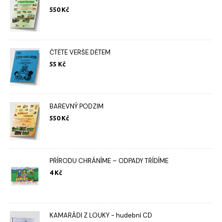
550
Kč
ČTĚTE VERŠE DĚTEM
55
Kč
BAREVNÝ PODZIM
550
Kč
PŘÍRODU CHRÁNÍME – ODPADY TŘÍDÍME
4
Kč
KAMARÁDI Z LOUKY - hudební CD