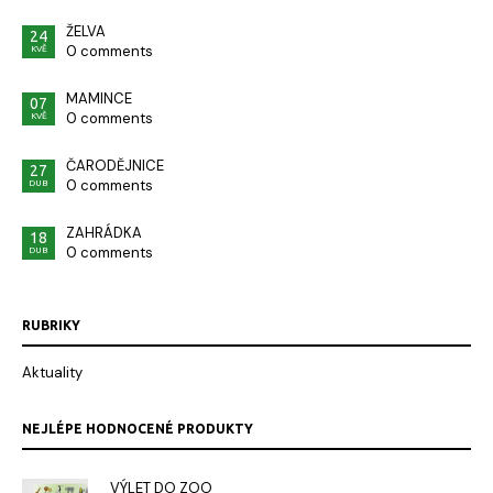
ŽELVA
24
0 comments
KVĚ
MAMINCE
07
0 comments
KVĚ
ČARODĚJNICE
27
0 comments
DUB
ZAHRÁDKA
18
0 comments
DUB
RUBRIKY
Aktuality
NEJLÉPE HODNOCENÉ PRODUKTY
VÝLET DO ZOO