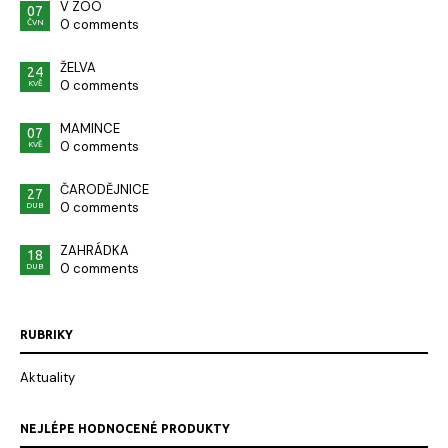
V ZOO
07
0 comments
ČVN
ŽELVA
24
0 comments
KVĚ
MAMINCE
07
0 comments
KVĚ
ČARODĚJNICE
27
0 comments
DUB
ZAHRÁDKA
18
0 comments
DUB
RUBRIKY
Aktuality
NEJLÉPE HODNOCENÉ PRODUKTY