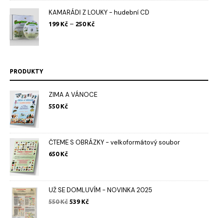
KAMARÁDI Z LOUKY - hudební CD
Rozpětí
–
199
Kč
250
Kč
cen:
199 Kč
až
250 Kč
PRODUKTY
ZIMA A VÁNOCE
550
Kč
ČTEME S OBRÁZKY - velkoformátový soubor
650
Kč
UŽ SE DOMLUVÍM - NOVINKA 2025
Původní
Aktuální
550
Kč
539
Kč
cena
cena