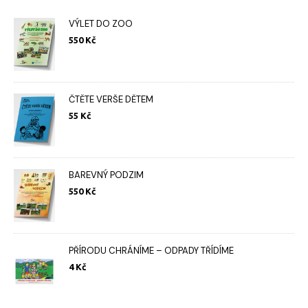
VÝLET DO ZOO
550
Kč
ČTĚTE VERŠE DĚTEM
55
Kč
BAREVNÝ PODZIM
550
Kč
PŘÍRODU CHRÁNÍME – ODPADY TŘÍDÍME
4
Kč