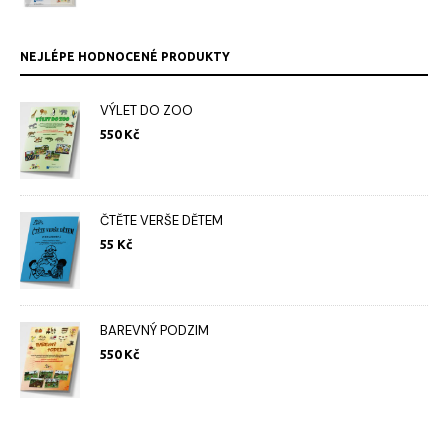
byla:
je:
550 Kč.
539 Kč.
NEJLÉPE HODNOCENÉ PRODUKTY
VÝLET DO ZOO
550
Kč
ČTĚTE VERŠE DĚTEM
55
Kč
BAREVNÝ PODZIM
550
Kč