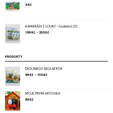
4
Kč
KAMARÁDI Z LOUKY - hudební CD
Rozpětí
–
199
Kč
250
Kč
cen:
199 Kč
až
250 Kč
PRODUKTY
EKOLÍNKŮV ŠKOLNÍ ROK
Rozpětí
–
99
Kč
150
Kč
cen:
99 Kč
až
150 Kč
MOJE PRVNÍ AKTOVKA
80
Kč