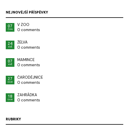
NEJNOVĚJŠÍ PŘÍSPĚVKY
V ZOO
07
0 comments
ČVN
ŽELVA
24
0 comments
KVĚ
MAMINCE
07
0 comments
KVĚ
ČARODĚJNICE
27
0 comments
DUB
ZAHRÁDKA
18
0 comments
DUB
RUBRIKY