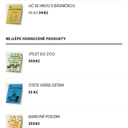
UČ SE HROU S BÁSNIČKOU
Původní
Aktuální
55
Kč
39
Kč
cena
cena
byla:
je:
55 Kč.
39 Kč.
NEJLÉPE HODNOCENÉ PRODUKTY
VÝLET DO ZOO
550
Kč
ČTĚTE VERŠE DĚTEM
55
Kč
BAREVNÝ PODZIM
550
Kč