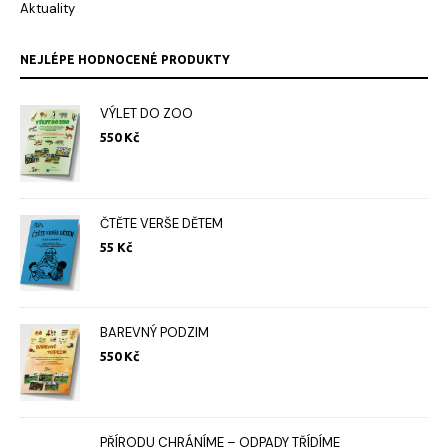
Aktuality
NEJLÉPE HODNOCENÉ PRODUKTY
VÝLET DO ZOO
550
Kč
ČTĚTE VERŠE DĚTEM
55
Kč
BAREVNÝ PODZIM
550
Kč
PŘÍRODU CHRÁNÍME – ODPADY TŘÍDÍME