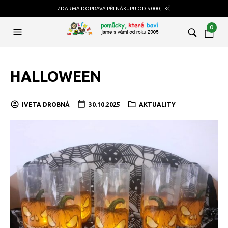
ZDARMA DOPRAVA PŘI NÁKUPU OD 5.000,- KČ
0
HALLOWEEN
IVETA DROBNÁ
30.10.2025
AKTUALITY