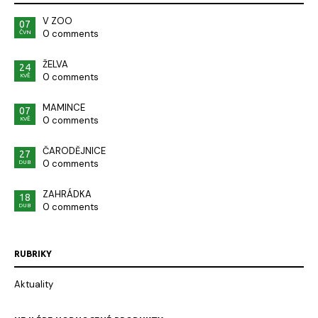
V ZOO
07
0 comments
ČVN
ŽELVA
24
0 comments
KVĚ
MAMINCE
07
0 comments
KVĚ
ČARODĚJNICE
27
0 comments
DUB
ZAHRÁDKA
18
0 comments
DUB
RUBRIKY
Aktuality