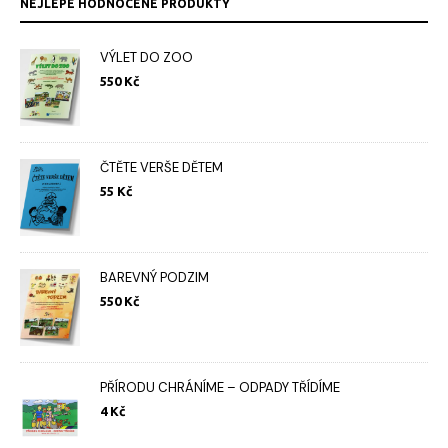
NEJLÉPE HODNOCENÉ PRODUKTY
VÝLET DO ZOO
550
Kč
ČTĚTE VERŠE DĚTEM
55
Kč
BAREVNÝ PODZIM
550
Kč
PŘÍRODU CHRÁNÍME – ODPADY TŘÍDÍME
4
Kč