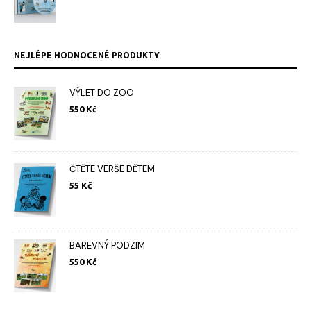
cen:
199 Kč
až
250 Kč
NEJLÉPE HODNOCENÉ PRODUKTY
VÝLET DO ZOO
550
Kč
ČTĚTE VERŠE DĚTEM
55
Kč
BAREVNÝ PODZIM
550
Kč